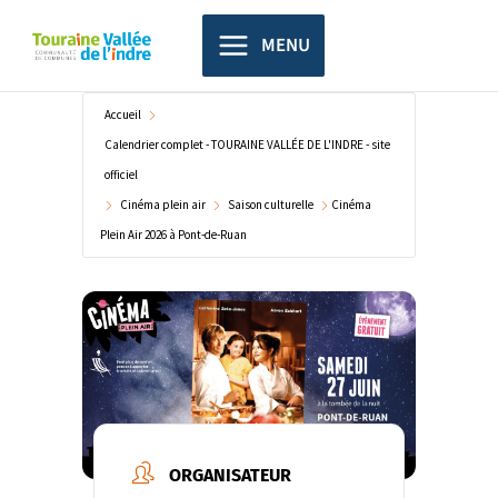
Aller
principal
au
MENU
contenu
Accueil
Calendrier complet - TOURAINE VALLÉE DE L'INDRE - site
officiel
Cinéma plein air
Saison culturelle
Cinéma
Plein Air 2026 à Pont-de-Ruan
ORGANISATEUR