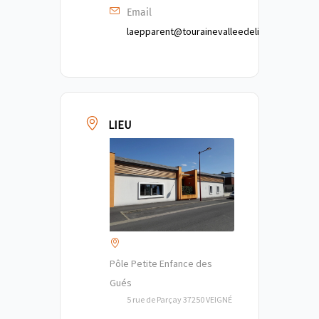
Email
laepparent@tourainevalleedelindre.fr
LIEU
Pôle Petite Enfance des
Gués
5 rue de Parçay 37250 VEIGNÉ