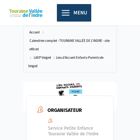
Aller
principal
au
MENU
contenu
Accueil
Calendrier complet - TOURAINE VALLÉE DE L'INDRE - site
officiel
LAEP Veigné
Lieu d’Accueil Enfants-Parents de
Veigné
ORGANISATEUR
Service Petite Enfance
Touraine Vallée de l'Indre