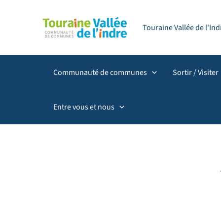
Aller
principal
au
Touraine Vallée de l'I
contenu
Communauté de communes
Sortir / Visiter
Entre vous et nous