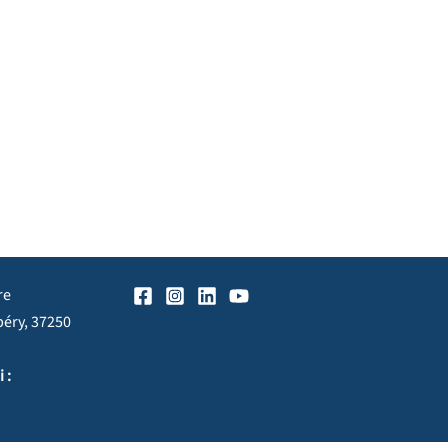
re
péry, 37250
 :