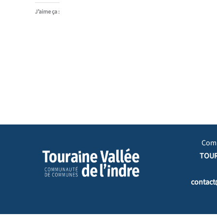
J’aime ça :
Com
TOUR
contact