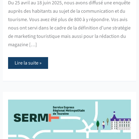
Du 25 avril au 18 juin 2025, nous avons diffusé une enquête
auprès des habitants au sujet de la communication et du
tourisme. Vous avez été plus de 800 à y répondre. Vos avis
nous ont servi dans le cadre de la définition d’une stratégie
de marketing touristique mais aussi pour la rédaction du
magazine […]
Lire la suite »
Mobilités
:
donnez
votre
avis
sur
un
Service
Express
Régional