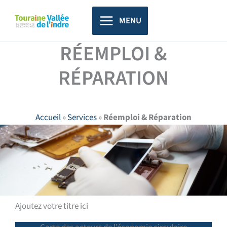
Aller
principal
au
MENU
contenu
RÉEMPLOI &
RÉPARATION
Accueil
»
Services
»
Réemploi & Réparation
Ajoutez votre titre ici