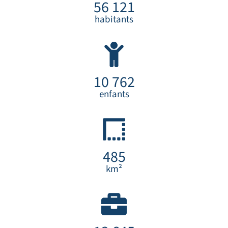
56 121
habitants
10 762
enfants
485
km²