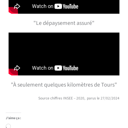
"Le dépaysement assuré"
"À seulement quelques kilomètres de Tours"
Source chiffres INSEE – 2020, parus le 27/02/2024
J’aime ça :
Chargement…