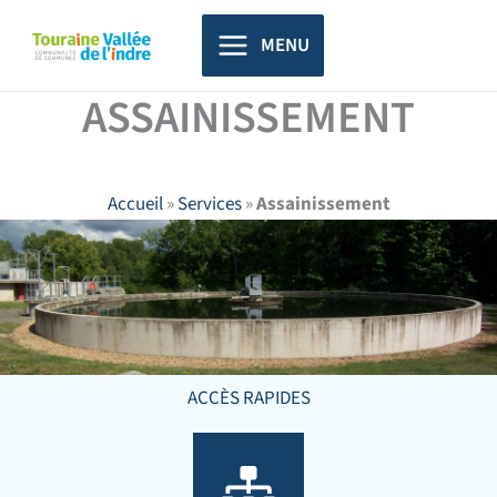
Aller
principal
au
MENU
contenu
ASSAINISSEMENT
Accueil
»
Services
»
Assainissement
ACCÈS RAPIDES