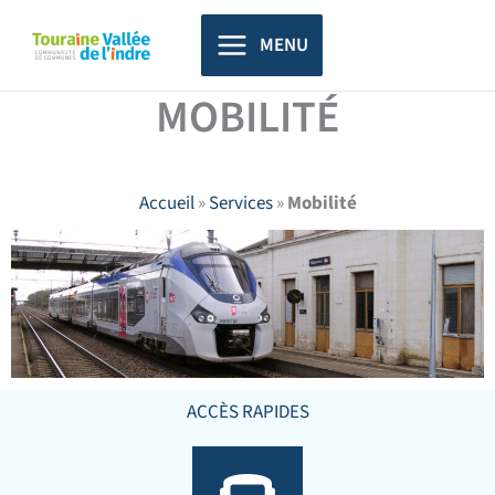
Aller
principal
au
MENU
contenu
MOBILITÉ
Accueil
»
Services
»
Mobilité
ACCÈS RAPIDES