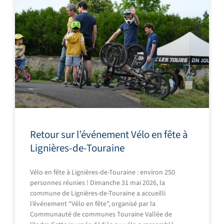
g
g
g
e
e
e
Retour sur l’événement Vélo en fête à
Lignières-de-Touraine
Vélo en fête à Lignières-de-Touraine : environ 250
personnes réunies ! Dimanche 31 mai 2026, la
commune de Lignières-de-Touraine a accueilli
l’événement “Vélo en fête”, organisé par la
Communauté de communes Touraine Vallée de