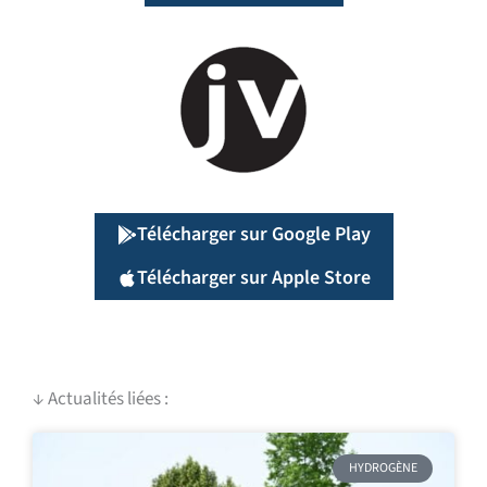
Télécharger sur Google Play
Télécharger sur Apple Store
↓ Actualités liées :
P
P
P
HYDROGÈNE
a
a
a