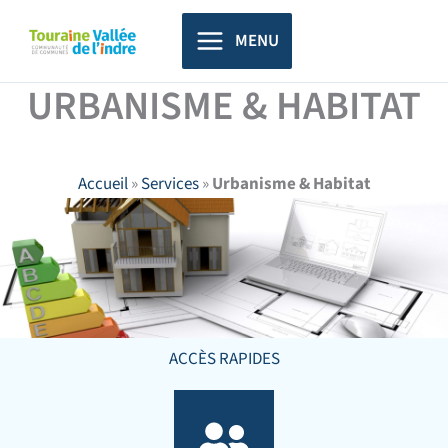
Aller
principal
au
MENU
contenu
URBANISME & HABITAT
Accueil
»
Services
»
Urbanisme & Habitat
ACCÈS RAPIDES