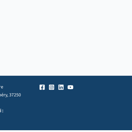
re
péry, 37250
 :