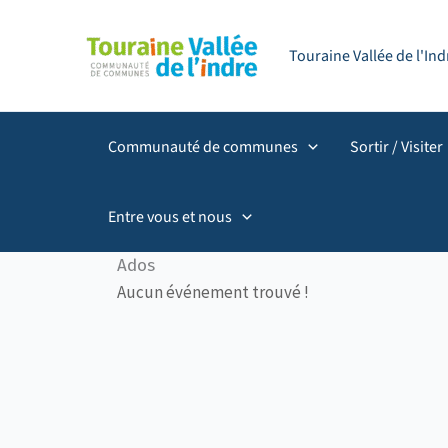
Aller
principal
au
Touraine Vallée de l'I
contenu
Communauté de communes
Sortir / Visiter
Entre vous et nous
Ados
Aucun événement trouvé !