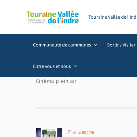
Aller
principal
au
Touraine Vallée de l'I
contenu
Communauté de communes
Sortir / Visiter
Entre vous et nous
Cinéma plein air
Août 08 2026