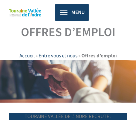
Aller
principal
au
MENU
contenu
OFFRES D’EMPLOI
Accueil
»
Entre vous et nous
»
Offres d’emploi
TOURAINE VALLÉE DE L'INDRE RECRUTE :