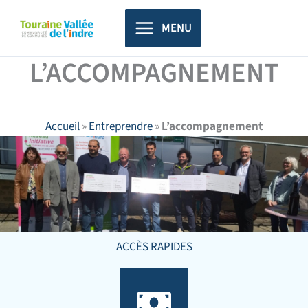
Aller
principal
au
MENU
contenu
L’ACCOMPAGNEMENT
Accueil
»
Entreprendre
»
L’accompagnement
ACCÈS RAPIDES