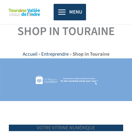
Aller
principal
au
MENU
contenu
SHOP IN TOURAINE
Accueil
»
Entreprendre
»
Shop in Touraine
VOTRE VITRINE NUMÉRIQUE