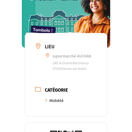
LIEU
supermarché AUCHAN
ZAE le Grand Berchenay
37320 Esvres-sur-Indre
CATÉGORIE
Mobilité