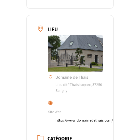
LIEU
Domaine de Thais
Lieu dit "Thais Isoparc, 37250
Sorigny
Site Web
https://www.domainedethais.com/
CATÉGORIE