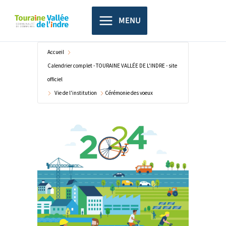
Aller
principal
au
MENU
contenu
Accueil
Calendrier complet - TOURAINE VALLÉE DE L'INDRE - site
officiel
Vie de l'institution
Cérémonie des voeux