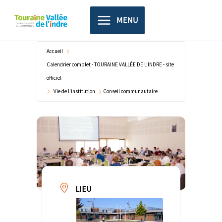
Aller
principal
au
MENU
contenu
Accueil
Calendrier complet - TOURAINE VALLÉE DE L'INDRE - site
officiel
Vie de l'institution
Conseil communautaire
LIEU