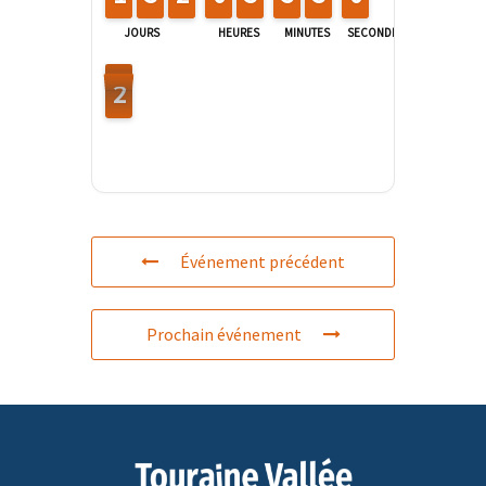
JOURS
HEURES
MINUTES
SECONDES
2
1
1
Événement précédent
Prochain événement