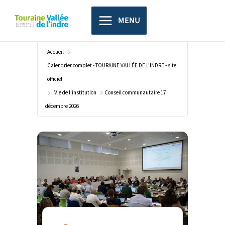
Aller
principal
au
MENU
contenu
Accueil
Calendrier complet - TOURAINE VALLÉE DE L'INDRE - site
officiel
Vie de l'institution
Conseil communautaire 17
décembre 2026