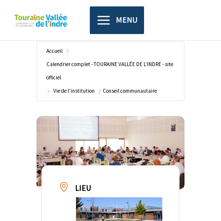
Aller
principal
au
MENU
contenu
Accueil
Calendrier complet - TOURAINE VALLÉE DE L'INDRE - site
officiel
Vie de l'institution
Conseil communautaire
LIEU