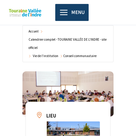
Aller
principal
au
MENU
contenu
Accueil
Calendrier complet - TOURAINE VALLÉE DE L'INDRE - site
officiel
Vie de l'institution
Conseil communautaire
LIEU