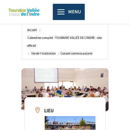
Aller
principal
au
MENU
contenu
Accueil
Calendrier complet - TOURAINE VALLÉE DE L'INDRE - site
officiel
Vie de l'institution
Conseil communautaire
LIEU