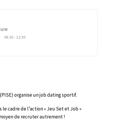
ure
08:30 - 12:30
(PISE) organise un job dating sportif.
 le cadre de l’action « Jeu Set et Job »
 moyen de recruter autrement !