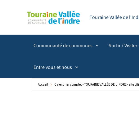
Aller
principal
au
Touraine Vallée de l'I
contenu
Communauté de communes
Sortir / Visiter
Entre vous et nous
Accueil
Calendrier complet - TOURAINE VALLÉE DE L'INDRE - site offi