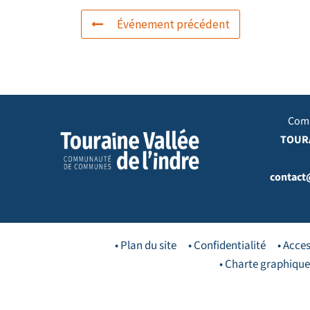
Événement précédent
Com
TOURA
contact
• Plan du site
• Confidentialité
• Acces
• Charte graphique