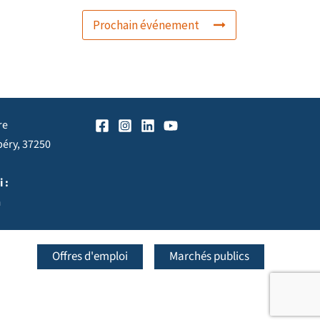
Prochain événement
re
péry, 37250
 :
h
Offres d'emploi
Marchés publics