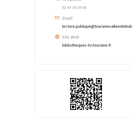
02 47 34 29 00
Email
lecture.publique@tourainevalleedelindr
Site Web
bibliotheques-tvi.touraine.fr