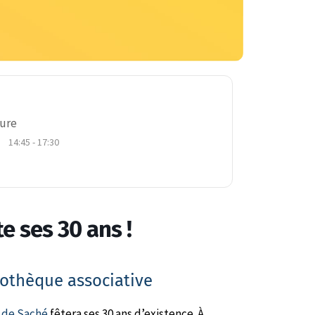
ure
14:45 - 17:30
e ses 30 ans !
iothèque associative
e de Saché
fêtera ses 30 ans d’existence. À