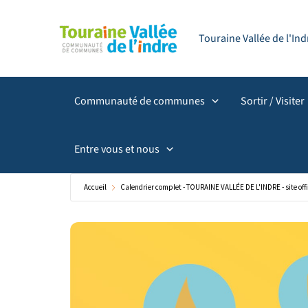
Aller
principal
au
Touraine Vallée de l'I
contenu
Communauté de communes
Sortir / Visiter
Entre vous et nous
Accueil
Calendrier complet - TOURAINE VALLÉE DE L'INDRE - site offi