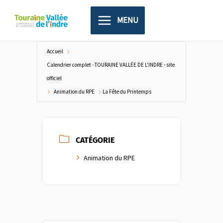
Aller
principal
au
MENU
contenu
Accueil
Calendrier complet - TOURAINE VALLÉE DE L'INDRE - site
officiel
Animation du RPE
La Fête du Printemps
CATÉGORIE
Animation du RPE