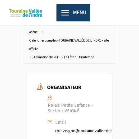
Aller
principal
au
MENU
contenu
Accueil
Calendrier complet - TOURAINE VALLÉE DE L'INDRE - site
officiel
Animation du RPE
La Fête du Printemps
ORGANISATEUR
Relais Petite Enfance -
Secteur VEIGNÉ
Email
rpe.veigne@tourainevalleedelindre.fr