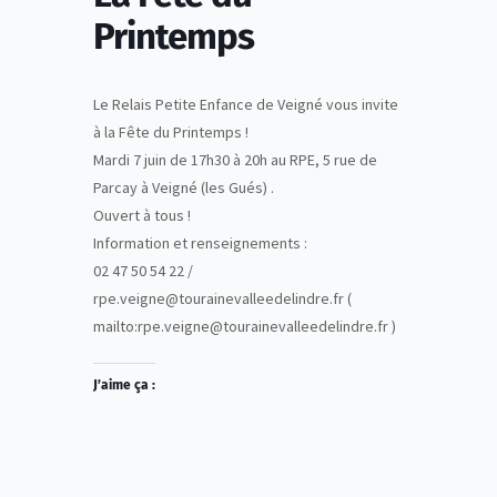
Printemps
Le Relais Petite Enfance de Veigné vous invite
à la Fête du Printemps !
Mardi 7 juin de 17h30 à 20h au RPE, 5 rue de
Parcay à Veigné (les Gués) .
Ouvert à tous !
Information et renseignements :
02 47 50 54 22 /
rpe.veigne@tourainevalleedelindre.fr (
mailto:rpe.veigne@tourainevalleedelindre.fr )
J’aime ça :