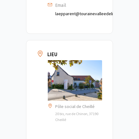
Email
laepparent@tourainevalleedelindre.fr
LIEU
Pôle social de Cheillé
20 bis, rue de Chinon, 37190
Cheillé