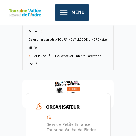
Aller
principal
au
MENU
contenu
Accueil
Calendrier complet - TOURAINE VALLÉE DE L'INDRE - site
officiel
LAEP Cheillé
Lieu d’Accueil Enfants-Parents de
Cheillé
ORGANISATEUR
Service Petite Enfance
Touraine Vallée de l'Indre