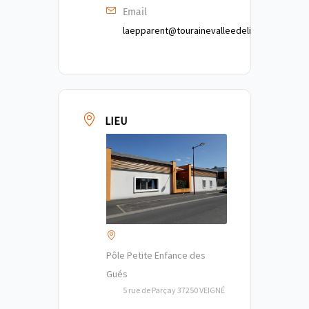
Email
laepparent@tourainevalleedelindre.fr
LIEU
Pôle Petite Enfance des
Gués
5 rue de Parçay 37250 VEIGNÉ