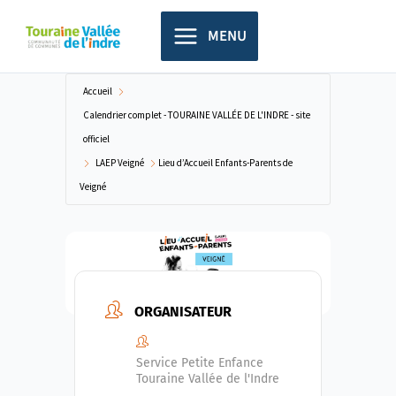
Aller
principal
au
MENU
contenu
Accueil
Calendrier complet - TOURAINE VALLÉE DE L'INDRE - site
officiel
LAEP Veigné
Lieu d’Accueil Enfants-Parents de
Veigné
ORGANISATEUR
Service Petite Enfance
Touraine Vallée de l'Indre