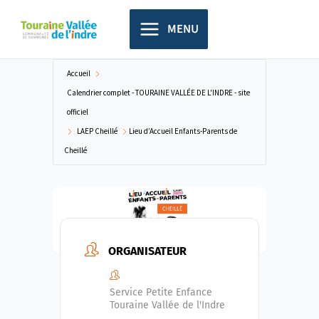
Aller
principal
au
MENU
contenu
Accueil
Calendrier complet - TOURAINE VALLÉE DE L'INDRE - site
officiel
LAEP Cheillé
Lieu d’Accueil Enfants-Parents de
Cheillé
ORGANISATEUR
Service Petite Enfance
Touraine Vallée de l'Indre