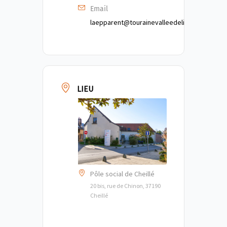
Email
laepparent@tourainevalleedelindre.fr
LIEU
Pôle social de Cheillé
20 bis, rue de Chinon, 37190
Cheillé