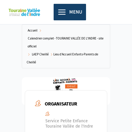
Aller
principal
au
MENU
contenu
Accueil
Calendrier complet - TOURAINE VALLÉE DE L'INDRE - site
officiel
LAEP Cheillé
Lieu d’Accueil Enfants-Parents de
Cheillé
ORGANISATEUR
Service Petite Enfance
Touraine Vallée de l'Indre