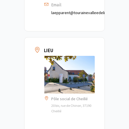
Email
laepparent@tourainevalleedelindre.fr
LIEU
Pôle social de Cheillé
20 bis, rue de Chinon, 37190
Cheillé