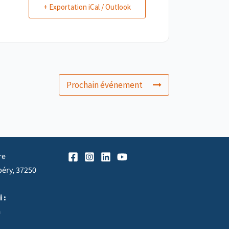
+ Exportation iCal / Outlook
Prochain événement
re
péry, 37250
 :
h