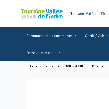
Aller
principal
au
Touraine Vallée de l'I
contenu
Communauté de communes
Sortir / Visiter
Entre vous et nous
Accueil
Calendrier complet - TOURAINE VALLÉE DE L'INDRE - site offi