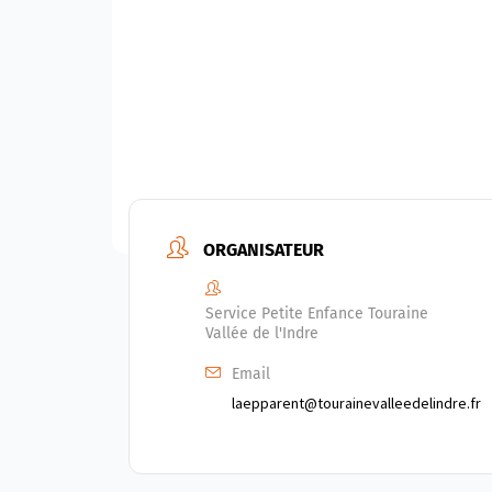
ORGANISATEUR
Service Petite Enfance Touraine
Vallée de l'Indre
Email
laepparent@tourainevalleedelindre.fr