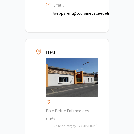
Email
laepparent@tourainevalleedelindre.fr
LIEU
Pôle Petite Enfance des
Gués
5 rue de Parçay 37250 VEIGNÉ