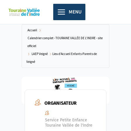
Aller
principal
au
MENU
contenu
Accueil
Calendrier complet - TOURAINE VALLÉE DE L'INDRE - site
officiel
LAEP Veigné
Lieu d’Accueil Enfants-Parents de
Veigné
ORGANISATEUR
Service Petite Enfance
Touraine Vallée de l'Indre