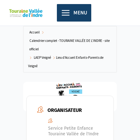
Aller
principal
au
MENU
contenu
Accueil
Calendrier complet - TOURAINE VALLÉE DE L'INDRE - site
officiel
LAEP Veigné
Lieu d’Accueil Enfants-Parents de
Veigné
ORGANISATEUR
Service Petite Enfance
Touraine Vallée de l'Indre