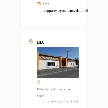
Email
laepparent@tourainevalleedelindre.fr
LIEU
Pôle Petite Enfance des
Gués
5 rue de Parçay 37250 VEIGNÉ