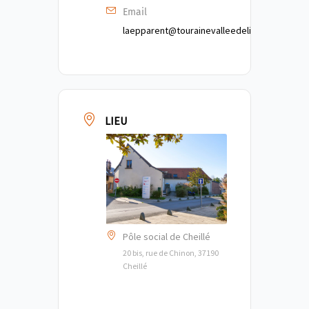
Email
laepparent@tourainevalleedelindre.fr
LIEU
Pôle social de Cheillé
20 bis, rue de Chinon, 37190
Cheillé