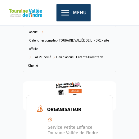
Aller
principal
au
MENU
contenu
Accueil
Calendrier complet - TOURAINE VALLÉE DE L'INDRE - site
officiel
LAEP Cheillé
Lieu d’Accueil Enfants-Parents de
Cheillé
ORGANISATEUR
Service Petite Enfance
Touraine Vallée de l'Indre