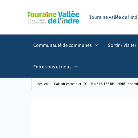
Aller
principal
au
Touraine Vallée de l'I
contenu
Communauté de communes
Sortir / Visiter
Entre vous et nous
Accueil
Calendrier complet - TOURAINE VALLÉE DE L'INDRE - site offi