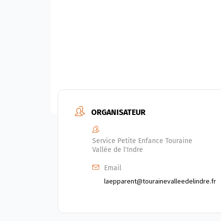
ORGANISATEUR
Service Petite Enfance Touraine
Vallée de l'Indre
Email
laepparent@tourainevalleedelindre.fr