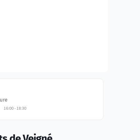
ure
16:00 - 18:30
ts de Veigné