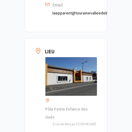
Email
laepparent@tourainevalleedelindre.fr
LIEU
Pôle Petite Enfance des
Gués
5 rue de Parçay 37250 VEIGNÉ