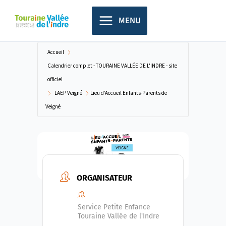
Aller
principal
au
MENU
contenu
Accueil
Calendrier complet - TOURAINE VALLÉE DE L'INDRE - site
officiel
LAEP Veigné
Lieu d’Accueil Enfants-Parents de
Veigné
ORGANISATEUR
Service Petite Enfance
Touraine Vallée de l'Indre