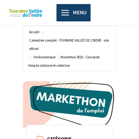
Aller
principal
au
MENU
contenu
Accueil
Calendrier complet - TOURAINE VALLÉE DE L'INDRE - site
officiel
Vie économique
Markethon 2025 – Course de
l’emploi solidaire et collective