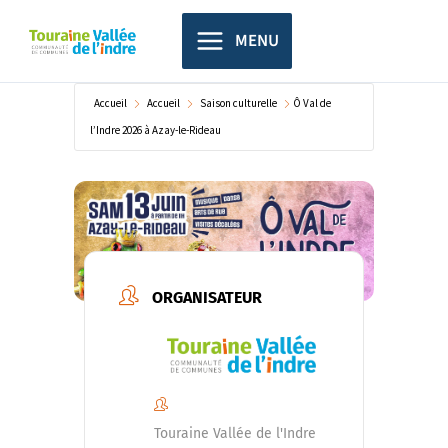
Aller
principal
au
MENU
contenu
Accueil
Accueil
Saison culturelle
Ô Val de
l’Indre 2026 à Azay-le-Rideau
ORGANISATEUR
Touraine Vallée de l'Indre