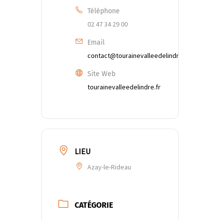
Téléphone
02 47 34 29 00
Email
contact@tourainevalleedelindre.fr
Site Web
tourainevalleedelindre.fr
LIEU
Azay-le-Rideau
CATÉGORIE