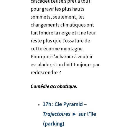
cascadeur.euse.s prêt à tout
pour gravir les plus hauts
sommets, seulement, les
changements climatiques ont
fait fondre la neige et il ne leur
reste plus que l’ossature de
cette énorme montagne.
Pourquoi s’acharner à vouloir
escalader, si on finit toujours par
redescendre ?
Comédie acrobatique.
17h
:
Cie Pyramid –
Trajectoires
►
sur l’île
(parking)