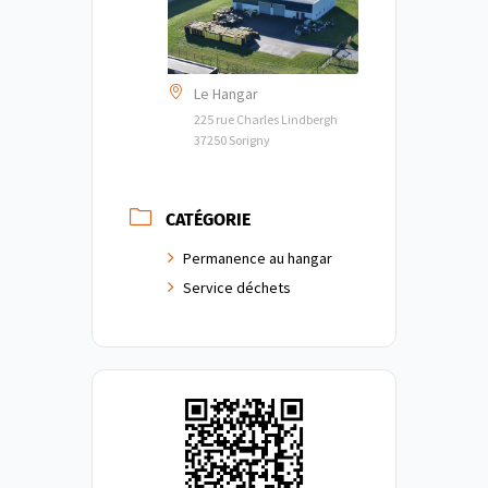
Le Hangar
225 rue Charles Lindbergh
37250 Sorigny
CATÉGORIE
Permanence au hangar
Service déchets