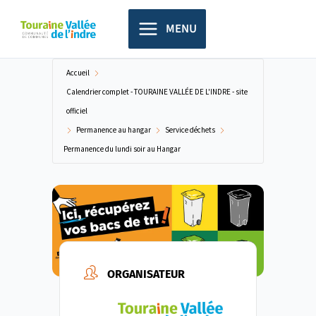
Aller
principal
au
MENU
contenu
Accueil
Calendrier complet - TOURAINE VALLÉE DE L'INDRE - site
officiel
Permanence au hangar
Service déchets
Permanence du lundi soir au Hangar
ORGANISATEUR