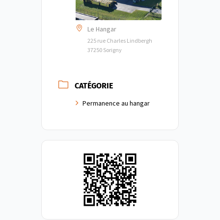
Le Hangar
225 rue Charles Lindbergh
37250 Sorigny
CATÉGORIE
Permanence au hangar