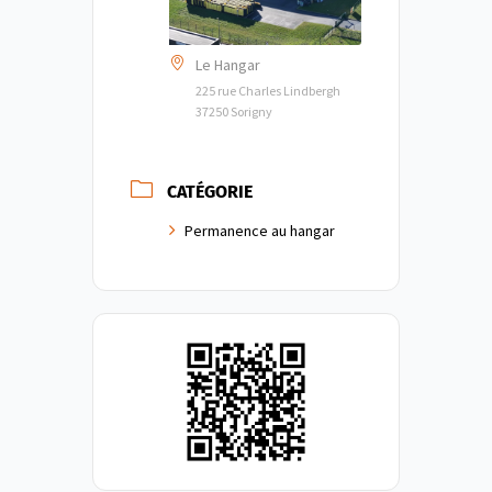
Le Hangar
225 rue Charles Lindbergh
37250 Sorigny
CATÉGORIE
Permanence au hangar