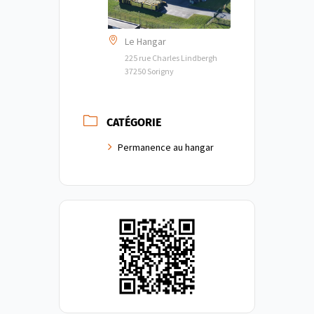
Le Hangar
225 rue Charles Lindbergh
37250 Sorigny
CATÉGORIE
Permanence au hangar