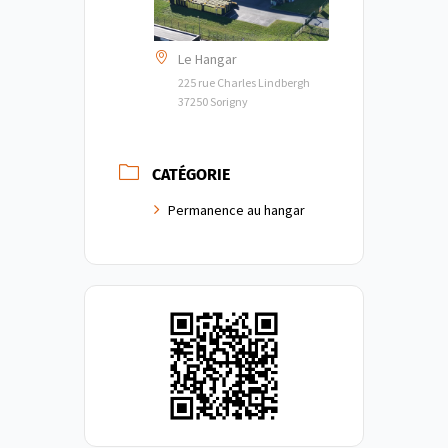
Le Hangar
225 rue Charles Lindbergh
37250 Sorigny
CATÉGORIE
Permanence au hangar