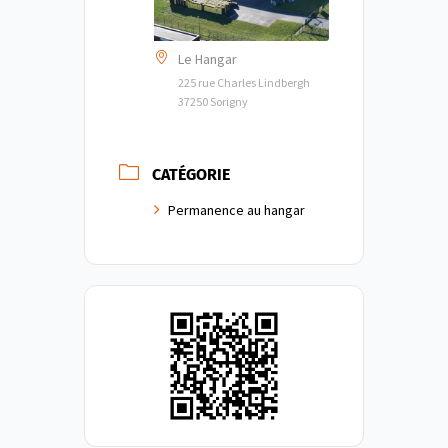
Le Hangar
225 rue Charles Lindbergh
37250 Sorigny
CATÉGORIE
Permanence au hangar