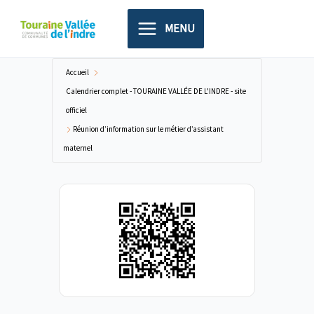
Aller
principal
au
MENU
contenu
Accueil
Calendrier complet - TOURAINE VALLÉE DE L'INDRE - site
officiel
Réunion d’information sur le métier d’assistant
maternel