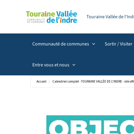
Aller
principal
au
Touraine Vallée de l'I
contenu
Communauté de communes
Sortir / Visiter
Entre vous et nous
Accueil
Calendrier complet - TOURAINE VALLÉE DE L'INDRE - site offi