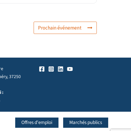
Prochain événement
re
péry, 37250
 :
h
Offres d'emploi
Marchés publics