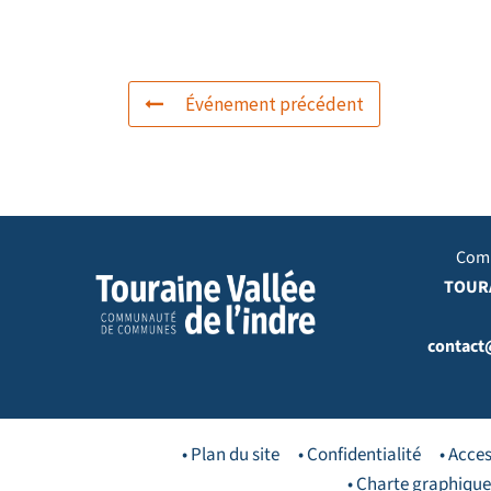
Événement précédent
Com
TOURA
contact
• Plan du site
• Confidentialité
• Acces
• Charte graphique