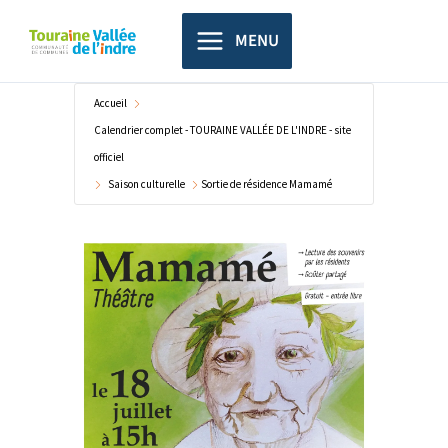
Aller
principal
au
MENU
contenu
Accueil
Calendrier complet - TOURAINE VALLÉE DE L'INDRE - site
officiel
Saison culturelle
Sortie de résidence Mamamé