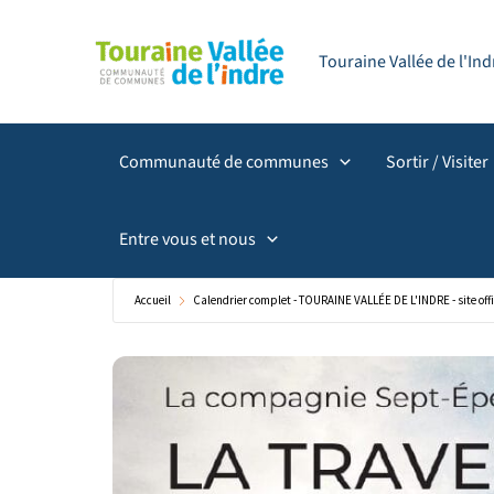
Aller
principal
au
Touraine Vallée de l'I
contenu
Communauté de communes
Sortir / Visiter
Entre vous et nous
Accueil
Calendrier complet - TOURAINE VALLÉE DE L'INDRE - site offi