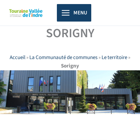
Aller
principal
au
MENU
contenu
SORIGNY
Accueil
»
La Communauté de communes
»
Le territoire
»
Sorigny