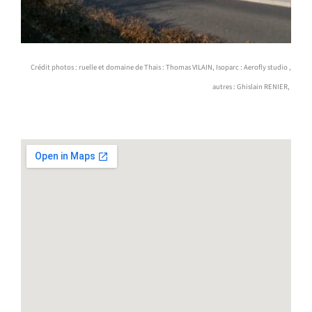
Crédit photos : ruelle et domaine de Thais : Thomas VILAIN, Isoparc : Aerofly studio ,
autres : Ghislain RENIER,