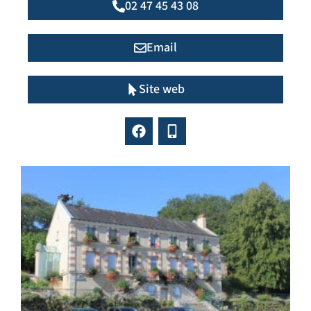
02 47 45 43 08
Email
Site web
F
M
a
o
c
b
e
i
b
l
o
e
o
-
k
a
l
t