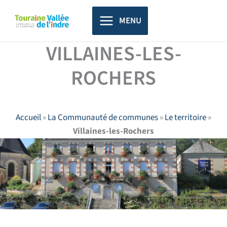
Aller
principal
au
MENU
contenu
VILLAINES-LES-
ROCHERS
Accueil
»
La Communauté de communes
»
Le territoire
»
Villaines-les-Rochers