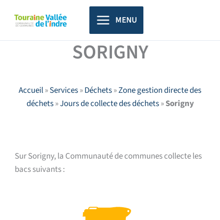
Aller
principal
au
MENU
contenu
SORIGNY
Accueil
»
Services
»
Déchets
»
Zone gestion directe des
déchets
»
Jours de collecte des déchets
»
Sorigny
Sur Sorigny, la Communauté de communes collecte les
bacs suivants :